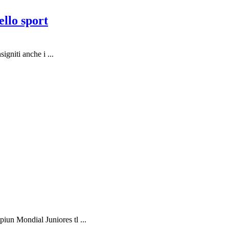
llo sport
igniti anche i ...
iun Mondial Juniores tl ...