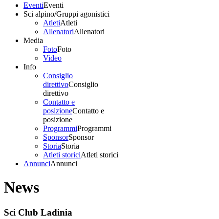
Eventi
Eventi
Sci alpino/Gruppi agonistici
Atleti
Atleti
Allenatori
Allenatori
Media
Foto
Foto
Video
Info
Consiglio
direttivo
Consiglio
direttivo
Contatto e
posizione
Contatto e
posizione
Programmi
Programmi
Sponsor
Sponsor
Storia
Storia
Atleti storici
Atleti storici
Annunci
Annunci
News
Sci Club Ladinia