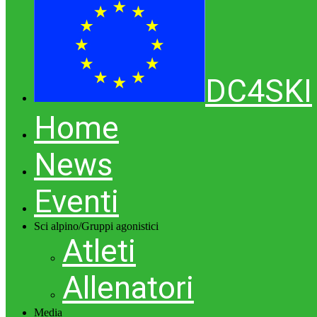
DC4SKI
Home
News
Eventi
Sci alpino/Gruppi agonistici
Atleti
Allenatori
Media