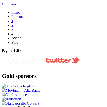
Continua...
Inizio
Indietro
1
2
3
4
Avanti
Fine
Pagina 4 di 4
Gold sponsors