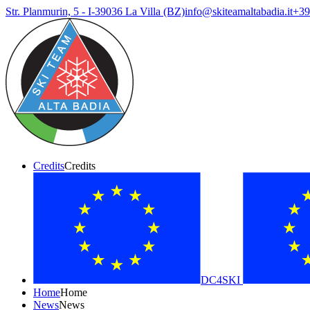
Str. Planmurin, 5 - I-39036 La Villa (BZ)
info@skiteamaltabadia.it
+39
Credits
Credits
DC4SKI
Home
Home
News
News