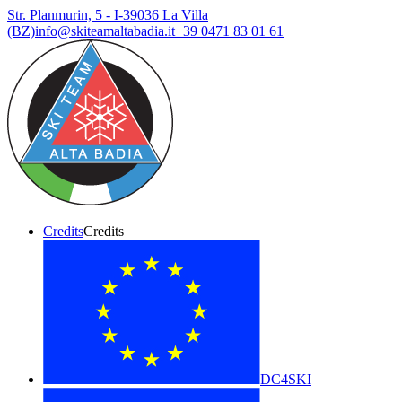
Str. Planmurin, 5 - I-39036 La Villa
(BZ)
info@skiteamaltabadia.it
+39 0471 83 01 61
Credits
Credits
DC4SKI