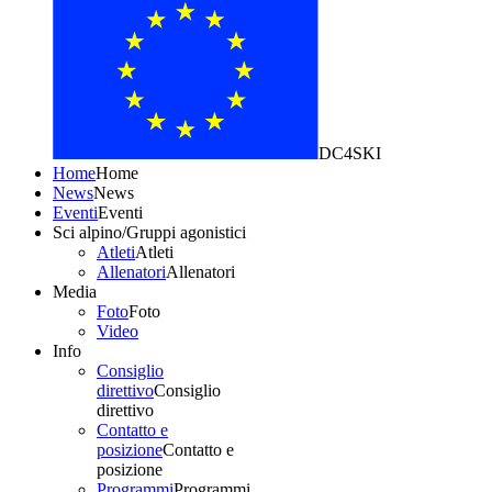
DC4SKI
Home
Home
News
News
Eventi
Eventi
Sci alpino/Gruppi agonistici
Atleti
Atleti
Allenatori
Allenatori
Media
Foto
Foto
Video
Info
Consiglio
direttivo
Consiglio
direttivo
Contatto e
posizione
Contatto e
posizione
Programmi
Programmi