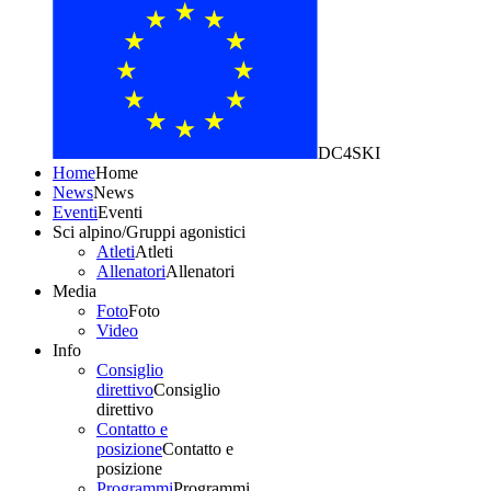
DC4SKI
Home
Home
News
News
Eventi
Eventi
Sci alpino/Gruppi agonistici
Atleti
Atleti
Allenatori
Allenatori
Media
Foto
Foto
Video
Info
Consiglio
direttivo
Consiglio
direttivo
Contatto e
posizione
Contatto e
posizione
Programmi
Programmi