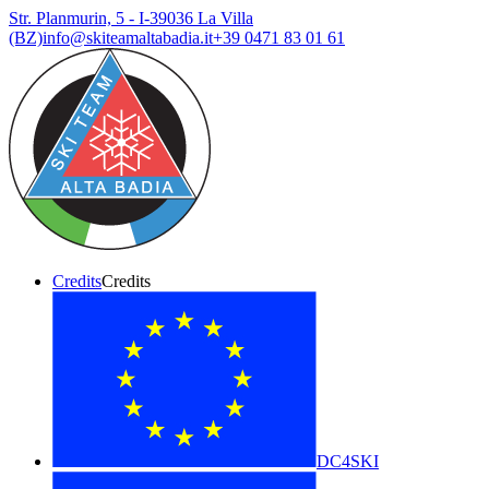
Str. Planmurin, 5 - I-39036 La Villa
(BZ)
info@skiteamaltabadia.it
+39 0471 83 01 61
Credits
Credits
DC4SKI