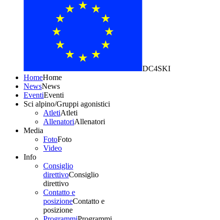
DC4SKI
Home
Home
News
News
Eventi
Eventi
Sci alpino/Gruppi agonistici
Atleti
Atleti
Allenatori
Allenatori
Media
Foto
Foto
Video
Info
Consiglio
direttivo
Consiglio
direttivo
Contatto e
posizione
Contatto e
posizione
Programmi
Programmi