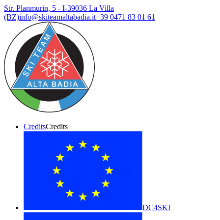
Str. Planmurin, 5 - I-39036 La Villa
(BZ)
info@skiteamaltabadia.it
+39 0471 83 01 61
Credits
Credits
DC4SKI