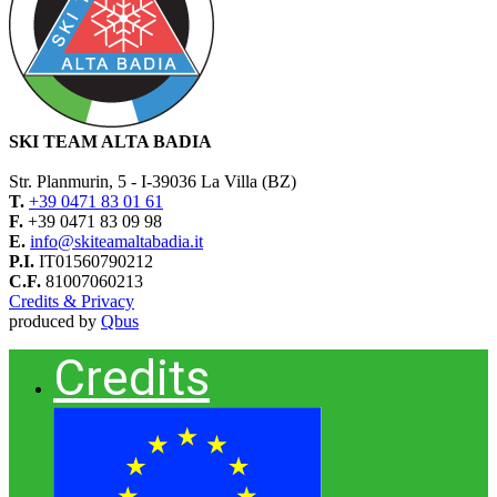
SKI TEAM ALTA BADIA
Str. Planmurin, 5 - I-39036 La Villa (BZ)
T.
+39 0471 83 01 61
F.
+39 0471 83 09 98
E.
info@skiteamaltabadia.it
P.I.
IT01560790212
C.F.
81007060213
Credits & Privacy
produced by
Qbus
Credits