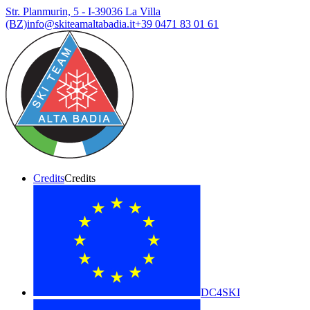
Str. Planmurin, 5 - I-39036 La Villa
(BZ)
info@skiteamaltabadia.it
+39 0471 83 01 61
Credits
Credits
DC4SKI