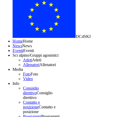
DC4SKI
Home
Home
News
News
Eventi
Eventi
Sci alpino/Gruppi agonistici
Atleti
Atleti
Allenatori
Allenatori
Media
Foto
Foto
Video
Info
Consiglio
direttivo
Consiglio
direttivo
Contatto e
posizione
Contatto e
posizione
Programmi
Programmi