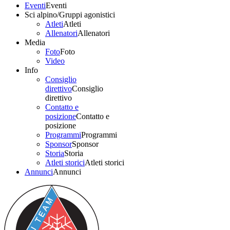
Eventi
Eventi
Sci alpino/Gruppi agonistici
Atleti
Atleti
Allenatori
Allenatori
Media
Foto
Foto
Video
Info
Consiglio
direttivo
Consiglio
direttivo
Contatto e
posizione
Contatto e
posizione
Programmi
Programmi
Sponsor
Sponsor
Storia
Storia
Atleti storici
Atleti storici
Annunci
Annunci