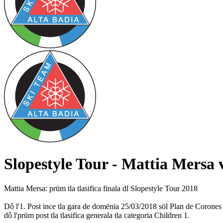
Slopestyle Tour - Mattia Mersa v
Mattia Mersa: prüm tla tlasifica finala dl Slopestyle Tour 2018
Dô l'1. Post ince tla gara de domënia 25/03/2018 söl Plan de Corones
dô l'prüm post tla tlasifica generala tla categoria Children 1.