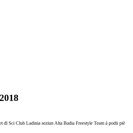
e 2018
et dl Sci Club Ladinia seziun Alta Badia Freestyle Team á podü piè