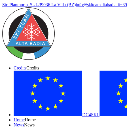
Str. Planmurin, 5 - I-39036 La Villa (BZ)
info@skiteamaltabadia.it
+39
Credits
Credits
DC4SKI
Home
Home
News
News