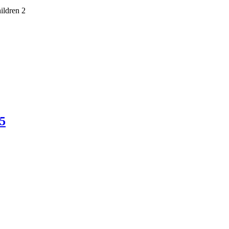
hildren 2
5